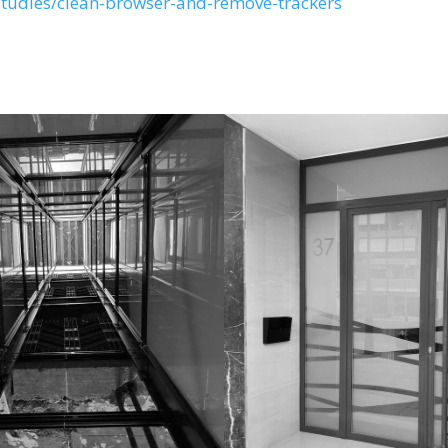
studies/clean-browser-and-remove-trackers