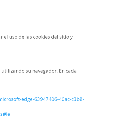
el uso de las cookies del sitio y
b utilizando su navegador. En cada
n-microsoft-edge-63947406-40ac-c3b8-
es#ie