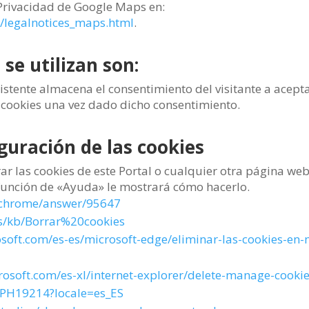
e Privacidad de Google Maps en:
p/legalnotices_maps.html
.
 se utilizan son:
stente almacena el consentimiento del visitante a aceptar 
e cookies una vez dado dicho consentimiento.
guración de las cookies
ar las cookies de este Portal o cualquier otra página we
a función de «Ayuda» le mostrará cómo hacerlo.
m/chrome/answer/95647
es/kb/Borrar%20cookies
osoft.com/es-es/microsoft-edge/eliminar-las-cookies-e
rosoft.com/es-xl/internet-explorer/delete-manage-cooki
/PH19214?locale=es_ES